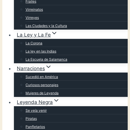
Frailes
Virreinatos
Virreyes
Las Ciudades y la Cultura
La Ley y La Fe
La Corona
La ley en las Indias
La Escuela de Salamanca
Narraciones
Sucedió en América
Curiosos personajes
Mujeres de Leyenda
Leyenda Negra
Se veía venir
Piratas
Panfletarios