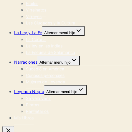
Frailes
Virreinatos
Virreyes
Las Ciudades y la Cultura
La Ley y La Fe
Alternar menú hijo
La Corona
La ley en las Indias
La Escuela de Salamanca
Narraciones
Alternar menú hijo
Sucedió en América
Curiosos personajes
Mujeres de Leyenda
Leyenda Negra
Alternar menú hijo
Se veía venir
Piratas
Panfletarios
Mis Libros