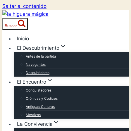
Saltar al contenido
Buscar
Inicio
El Descubrimiento
Antes de la partida
Navegantes
Descubridores
El Encuentro
Conquistadores
Crónicas y Códices
Antiguas Culturas
Mestizos
La Convivencia