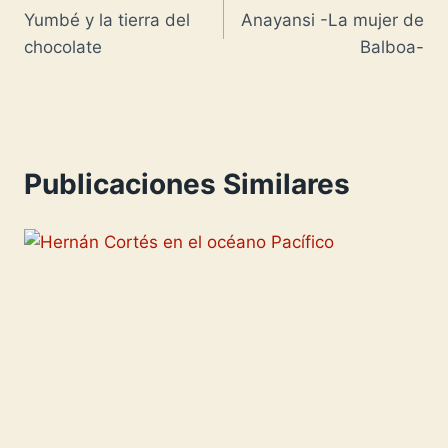
s
p
n
l
y
m
Yumbé y la tierra del
Anayansi -La mujer de
de
t
p
W
L
p
chocolate
Balboa-
entradas
i
i
a
s
n
r
h
k
t
L
i
Publicaciones Similares
i
r
s
t