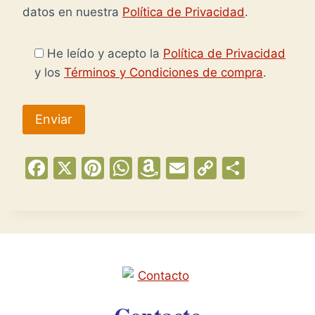
datos en nuestra
Política de Privacidad
.
He leído y acepto la
Política de Privacidad
y los
Términos y Condiciones de compra
.
F
X
Pi
W
A
E
C
C
a
nt
h
m
m
o
o
c
er
at
a
ai
p
m
e
e
s
z
l
y
p
b
st
A
o
Li
ar
o
p
n
n
tir
o
p
W
k