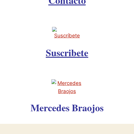
Contacto
k
is
h
Li
st
Suscribete
Mercedes Braojos