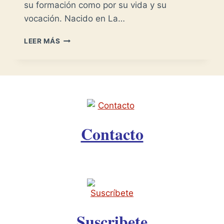
su formación como por su vida y su
vocación. Nacido en La…
SALVADOR
LEER MÁS
DE
MADARIAGA
–
EL
ESPÍRITU
DE
LA
CONQUISTA
Contacto
–
Suscribete