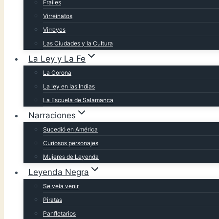
Frailes
Virreinatos
Virreyes
Las Ciudades y la Cultura
La Ley y La Fe
La Corona
La ley en las Indias
La Escuela de Salamanca
Narraciones
Sucedió en América
Curiosos personajes
Mujeres de Leyenda
Leyenda Negra
Se veía venir
Piratas
Panfletarios