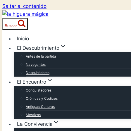
Saltar al contenido
Buscar
Inicio
El Descubrimiento
Antes de la partida
Navegantes
Descubridores
El Encuentro
Conquistadores
Crónicas y Códices
Antiguas Culturas
Mestizos
La Convivencia