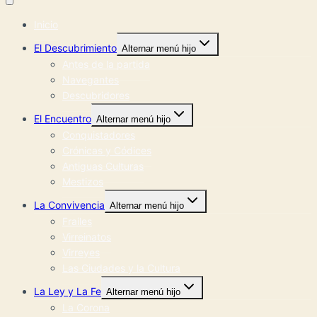
Inicio
El Descubrimiento
Alternar menú hijo
Antes de la partida
Navegantes
Descubridores
El Encuentro
Alternar menú hijo
Conquistadores
Crónicas y Códices
Antiguas Culturas
Mestizos
La Convivencia
Alternar menú hijo
Frailes
Virreinatos
Virreyes
Las Ciudades y la Cultura
La Ley y La Fe
Alternar menú hijo
La Corona