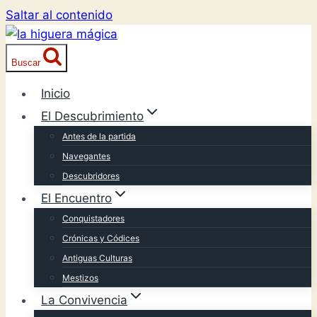
Saltar al contenido
Buscar
Inicio
El Descubrimiento
Antes de la partida
Navegantes
Descubridores
El Encuentro
Conquistadores
Crónicas y Códices
Antiguas Culturas
Mestizos
La Convivencia