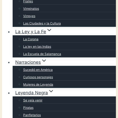
Frailes
Virreinatos
Virreyes
Las Ciudades y la Cultura
La Ley y La Fe
La Corona
La ley en las Indias
La Escuela de Salamanca
Narraciones
Sucedió en América
Curiosos personajes
Mujeres de Leyenda
Leyenda Negra
Se veía venir
Piratas
Panfletarios