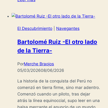
de
Orellana
y
el
El Descubrimiento
|
Navegantes
río
de
Bartolomé Ruiz -El otro lado
las
de la Tierra-
Amazonas
Por
Merche Braojos
05/03/2026
08/06/2026
La historia de la conquista del Perú no
comenzó en tierra firme, sino mar adentro.
Comenzó cuando un piloto, tras dejar
atrás la línea equinoccial, supo leer en una
balsa mercante el anuncio de un mundo