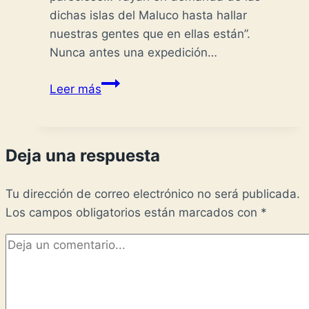
dichas islas del Maluco hasta hallar
nuestras gentes que en ellas están”.
Nunca antes una expedición…
Álvaro
Leer más
Saavedra
Cerón
-
Deja una respuesta
La
ruta
Tu dirección de correo electrónico no será publicada.
imposible-
Los campos obligatorios están marcados con
*