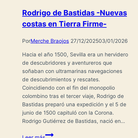
del
Rodrigo de Bastidas -Nuevas
Sur-
costas en Tierra Firme-
Por
Merche Braojos
27/12/2025
03/01/2026
Hacia el año 1500, Sevilla era un hervidero
de descubridores y aventureros que
soñaban con ultramarinas navegaciones
de descubrimientos y rescates.
Coincidiendo con el fin del monopolio
colombino tras el tercer viaje, Rodrigo de
Bastidas preparó una expedición y el 5 de
junio de 1500 capituló con la Corona.
Rodrigo Gutiérrez de Bastidas, nació en…
Rodrigo
Leer más