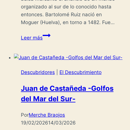
organizado al sur de lo conocido hasta
entonces. Bartolomé Ruiz nació en
Moguer (Huelva), en torno a 1482. Fue…
Bartolomé
Leer más
Ruiz
-
El
otro
Descubridores
|
El Descubrimiento
lado
de
Juan de Castañeda -Golfos
la
del Mar del Sur-
Tierra-
Por
Merche Braojos
19/02/2026
14/03/2026