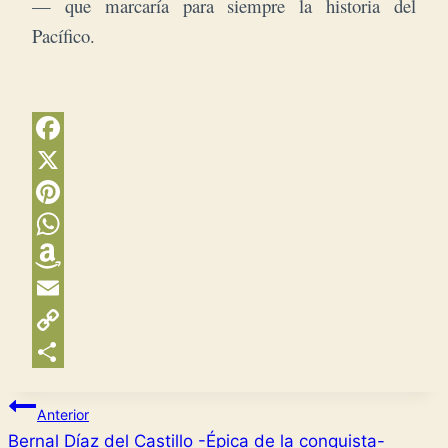
— que marcaría para siempre la historia del
Pacífico.
Facebook
X
Pinterest
WhatsApp
Amazon
Wish
Email
List
Copy
Link
Compartir
Navegación
Anterior
Bernal Díaz del Castillo -Épica de la conquista-