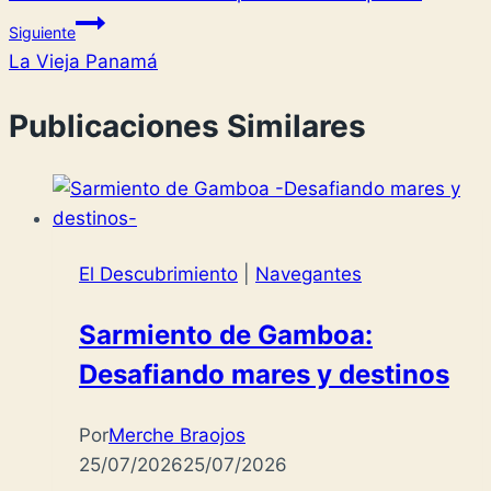
de
Siguiente
entradas
La Vieja Panamá
Publicaciones Similares
El Descubrimiento
|
Navegantes
Sarmiento de Gamboa:
Desafiando mares y destinos
Por
Merche Braojos
25/07/2026
25/07/2026