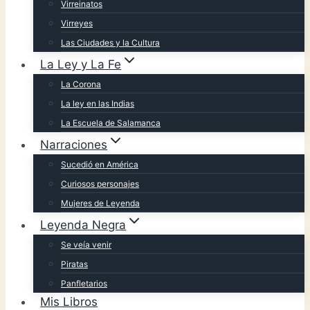
Virreinatos
Virreyes
Las Ciudades y la Cultura
La Ley y La Fe
La Corona
La ley en las Indias
La Escuela de Salamanca
Narraciones
Sucedió en América
Curiosos personajes
Mujeres de Leyenda
Leyenda Negra
Se veía venir
Piratas
Panfletarios
Mis Libros