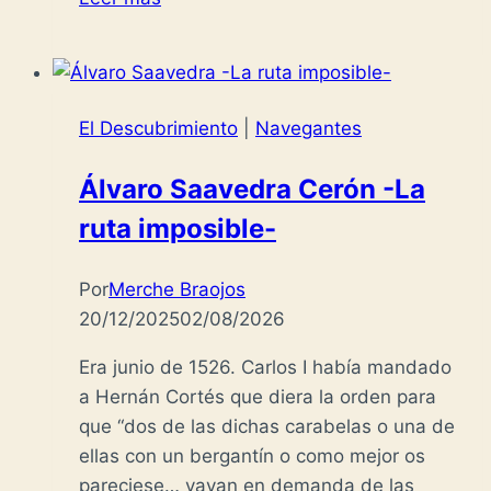
de
Bastidas
-
Nuevas
El Descubrimiento
|
Navegantes
costas
en
Álvaro Saavedra Cerón -La
Tierra
ruta imposible-
Firme-
Por
Merche Braojos
20/12/2025
02/08/2026
Era junio de 1526. Carlos I había mandado
a Hernán Cortés que diera la orden para
que “dos de las dichas carabelas o una de
ellas con un bergantín o como mejor os
pareciese… vayan en demanda de las