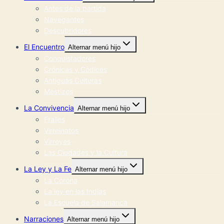
Antes de la partida
Navegantes
Descubridores
El Encuentro
Alternar menú hijo
Conquistadores
Crónicas y Códices
Antiguas Culturas
Mestizos
La Convivencia
Alternar menú hijo
Frailes
Virreinatos
Virreyes
Las Ciudades y la Cultura
La Ley y La Fe
Alternar menú hijo
La Corona
La ley en las Indias
La Escuela de Salamanca
Narraciones
Alternar menú hijo