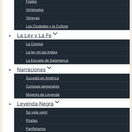
Frailes
Virreinatos
Virreyes
Las Ciudades y la Cultura
La Ley y La Fe
La Corona
La ley en las Indias
La Escuela de Salamanca
Narraciones
Sucedió en América
Curiosos personajes
Mujeres de Leyenda
Leyenda Negra
Se veía venir
Piratas
Panfletarios