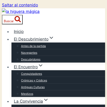
Saltar al contenido
Buscar
Inicio
El Descubrimiento
Antes de la partida
Navegantes
Descubridores
El Encuentro
Conquistadores
Crónicas y Códices
Antiguas Culturas
Mestizos
La Convivencia