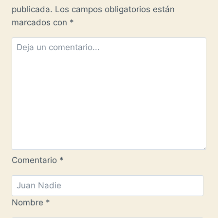
LA
publicada.
Los campos obligatorios están
CORUÑA
marcados con
*
-1522-
1529-
Comentario
*
Nombre
*