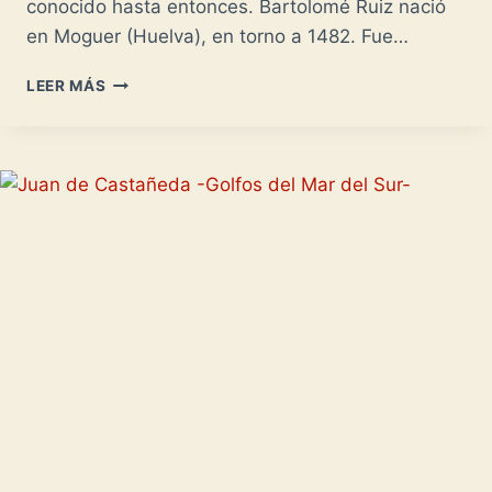
conocido hasta entonces. Bartolomé Ruiz nació
en Moguer (Huelva), en torno a 1482. Fue…
BARTOLOMÉ
LEER MÁS
RUIZ
-
EL
OTRO
LADO
DE
LA
TIERRA-