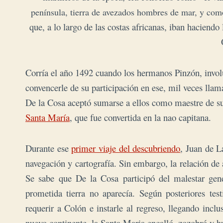
península, tierra de avezados hombres de mar, y como
que, a lo largo de las costas africanas, iban haciendo
Corría el año 1492 cuando los hermanos Pinzón, invol
convencerle de su participación en ese, mil veces llamad
De la Cosa aceptó sumarse a ellos como maestre de su
Santa María
, que fue convertida en la nao capitana.
Durante ese
primer viaje del descubriendo
, Juan de L
navegación y cartografía. Sin embargo, la relación de 
Se sabe que De la Cosa participó del malestar gene
prometida tierra no aparecía. Según posteriores tes
requerir a Colón e instarle al regreso, llegando inc
nuevo continente, la Santa Maria encalló, zozobró y h