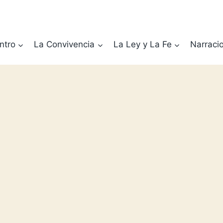
ntro
La Convivencia
La Ley y La Fe
Narraci