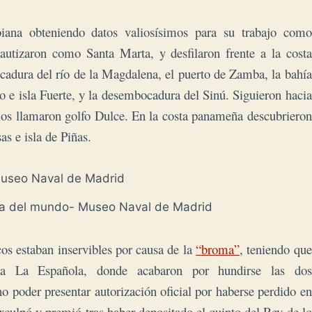
iana obteniendo datos valiosísimos para su trabajo como
autizaron como Santa Marta, y desfilaron frente a la costa
adura del río de la Magdalena, el puerto de Zamba, la bahía
o e isla Fuerte, y la desembocadura del Sinú. Siguieron hacia
los llamaron golfo Dulce. En la costa panameña descubrieron
s e isla de Piñas.
pa del mundo- Museo Naval de Madrid
cos estaban inservibles por causa de la
“broma”
, teniendo que
í a La Española, donde acabaron por hundirse las dos
o poder presentar autorización oficial por haberse perdido en
xculpó y premió tras haber depositado el quinto del Rey de lo