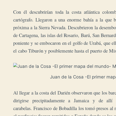
Con él descubrirían
toda la costa atlántica colomb
cartógrafo. Llegaron a una enorme bahía a la que b
próxima a la Sierra Nevada. Descubrieron la desemboc
de Cartagena, las islas del Rosario, Barú, San Bernard
poniente y se embocaron en el golfo de Urabá, que el
el
cabo Tiburón y posiblemente hasta el puerto de Misa
Juan de la Cosa -El primer ma
Al llegar a la costa del Darién observaron que los bar
dirigirse precipitadamente a Jamaica y de all
carabelas.
Francisco de Bobadilla los tomó presos al n
el naufragio; fueron remitidos a España donde se les e