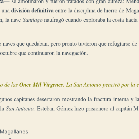
za
— se amotinaron y fueron tratados con gran dureza: Mendo
división definitiva
ó una
entre la disciplina de hierro de Magal
n, la nave
Santiago
naufragó cuando exploraba la costa hacia e
ro naves que quedaban, pero pronto tuvieron que refugiarse de 
ctubre que continuaron la navegación.
o de las
 Once Mil Vírgenes.
 La San Antonio penetró por la 
unos capitanes desertaron mostrando la fractura interna
y la
 la
San Antonio,
Esteban Gómez hizo prisionero al capitán Mes