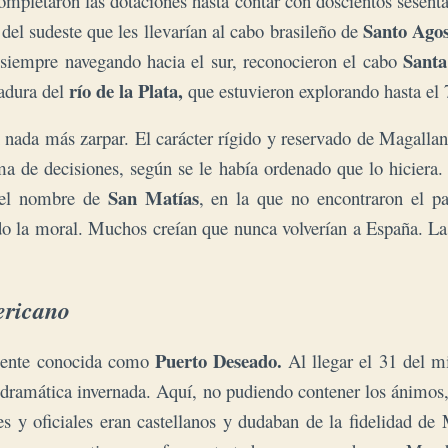
completaron las dotaciones hasta contar con doscientos sesen
Santo Ago
del sudeste que les llevarían al cabo brasileño de
Sant
siempre navegando hacia el sur, reconocieron el cabo
río de la Plata,
adura del
que estuvieron explorando hasta el 7
eron nada más zarpar. El carácter rígido y reservado de Magal
oma de decisiones, según se le había ordenado que lo hiciera
San Matías
n el nombre de
, en la que no encontraron el p
do la moral. Muchos creían que nunca volverían a España. La 
ericano
Puerto Deseado.
lmente conocida como
Al llegar el 31 del 
dramática invernada. Aquí, no pudiendo contener los ánimos,
s y oficiales eran castellanos y dudaban de la fidelidad de