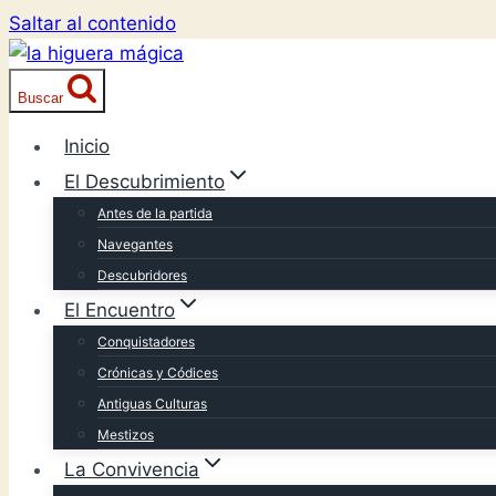
Saltar al contenido
Buscar
Inicio
El Descubrimiento
Antes de la partida
Navegantes
Descubridores
El Encuentro
Conquistadores
Crónicas y Códices
Antiguas Culturas
Mestizos
La Convivencia