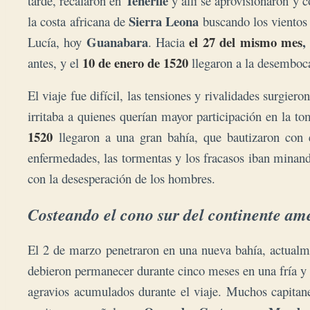
Tenerife
tarde, recalaron en
y allí se aprovisionaron y 
Sierra Leona
la costa africana de
buscando los vientos 
Guanabara
el 27 del mismo mes
,
Lucía, hoy
. Hacia
10 de enero de 1520
antes, y el
llegaron a la desemboc
El viaje fue difícil, las tensiones y rivalidades surgi
irritaba a quienes querían mayor participación en la t
1520
llegaron a una gran bahía, que bautizaron co
enfermedades, las tormentas y los fracasos iban minan
con la desesperación de los hombres.
Costeando el cono sur del continente am
El 2 de marzo penetraron en una nueva bahía, actua
debieron permanecer durante cinco meses en una fría y 
agravios acumulados durante el viaje.
Muchos capitane