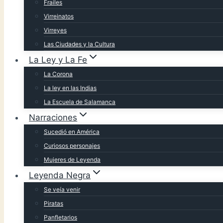
Frailes
Virreinatos
Virreyes
Las Ciudades y la Cultura
La Ley y La Fe
La Corona
La ley en las Indias
La Escuela de Salamanca
Narraciones
Sucedió en América
Curiosos personajes
Mujeres de Leyenda
Leyenda Negra
Se veía venir
Piratas
Panfletarios