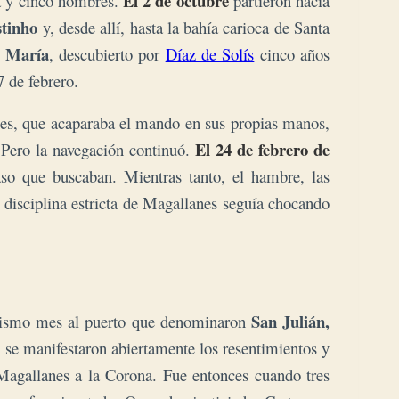
El 2 de octubre
ta y cinco hombres.
partieron hacia
stinho
y, desde allí, hasta la bahía carioca de Santa
a María
, descubierto por
Díaz de Solís
cinco años
 de febrero.
lanes, que acaparaba el mando en sus propias manos,
El 24 de febrero de
. Pero la navegación continuó.
aso que buscaban. Mientras tanto, el hambre, las
disciplina estricta de Magallanes seguía chocando
San Julián,
mismo mes al puerto que denominaron
 se manifestaron abiertamente los resentimientos y
 Magallanes a la Corona. Fue entonces cuando tres