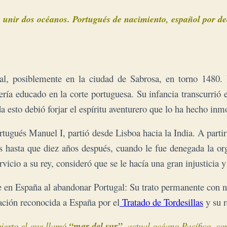
al, posiblemente en la ciudad de Sabrosa, en torno 1480
 sería educado en la corte portuguesa. Su infancia transcurrió
a esto debió forjar el espíritu aventurero que lo ha hecho inmo
rtugués Manuel I, partió desde Lisboa hacia la India. A parti
cos hasta que diez años después, cuando le fue denegada la o
rvicio a su rey, consideró que se le hacía una gran injusticia y
e en España al abandonar Portugal: Su trato permanente con n
ación reconocida a España por el
Tratado de Tordesillas
y su r
ierto el que llamó
“mar del sur”
, actual océano Pacífico, co