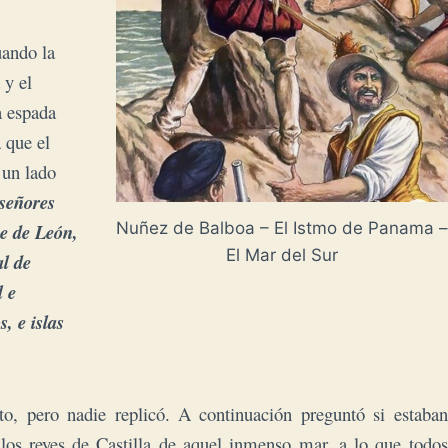
uando la
 y el
a espada
 que el
 un lado
 señores
Nuñez de Balboa – El Istmo de Panama –
 e de León,
El Mar del Sur
al de
l e
, e islas
to, pero nadie replicó. A continuación preguntó si estaban
 los reyes de Castilla de aquel inmenso mar, a lo que todos