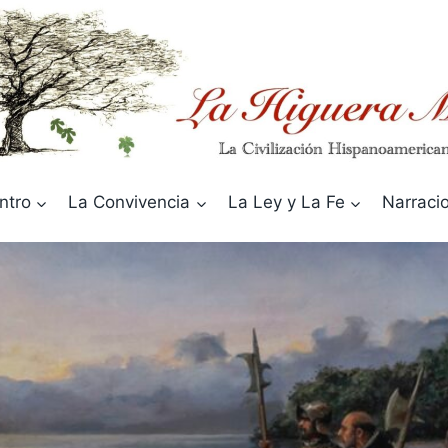
ntro
La Convivencia
La Ley y La Fe
Narraci