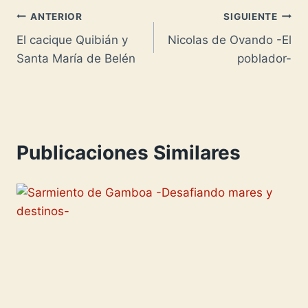
entrada:
t
p
W
L
p
Navegación
ANTERIOR
SIGUIENTE
i
i
a
El cacique Quibián y
Nicolas de Ovando -El
de
Santa María de Belén
poblador-
s
n
r
entradas
h
k
t
L
i
i
r
s
Publicaciones Similares
t