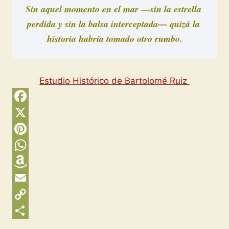
Sin aquel momento en el mar —sin la estrella 
perdida y sin la balsa interceptada— quizá la 
historia habría tomado otro rumbo.
Estudio Histórico de Bartolomé Ruiz
F
a
X
c
P
e
i
W
b
n
h
A
o
t
a
m
E
o
e
t
a
m
C
k
r
s
z
a
o
C