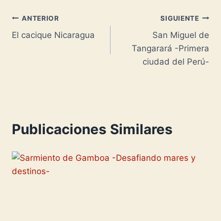
e
A
o
i
p
o
Navegación
ANTERIOR
SIGUIENTE
s
p
n
l
y
m
El cacique Nicaragua
San Miguel de
de
t
p
W
L
p
Tangarará -Primera
entradas
i
i
a
ciudad del Perú-
s
n
r
h
k
t
L
i
i
r
Publicaciones Similares
s
t