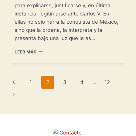
para explicarse, justificarse y, en última
instancia, legitimarse ante Carlos V. En
ellas no solo narra la conquista de México,
sino que la ordena, la interpreta y la
presenta bajo una luz que le es…
HERNÁN
LEER MÁS
CORTÉS
-
CARTAS
DE
Navegación
Página
1
2
3
4
…
12
RELACIÓN
AL
de
anterior
Siguiente
EMPERADOR-
página
página