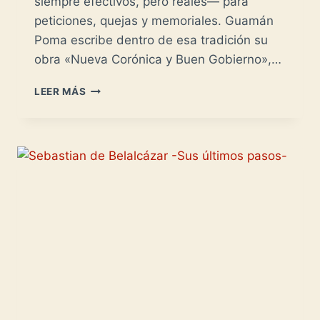
siempre efectivos, pero reales— para
peticiones, quejas y memoriales. Guamán
Poma escribe dentro de esa tradición su
obra «Nueva Corónica y Buen Gobierno»,…
FELIPE
LEER MÁS
GUAMÁN
POMA
DE
AYALA:
CRONISTA
INCA