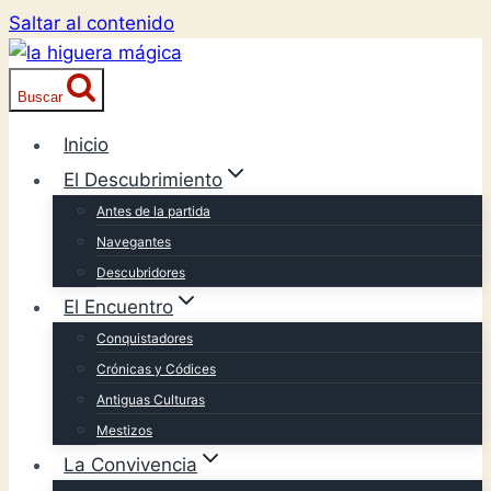
Saltar al contenido
Buscar
Inicio
El Descubrimiento
Antes de la partida
Navegantes
Descubridores
El Encuentro
Conquistadores
Crónicas y Códices
Antiguas Culturas
Mestizos
La Convivencia