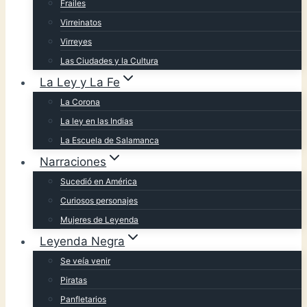
Frailes
Virreinatos
Virreyes
Las Ciudades y la Cultura
La Ley y La Fe
La Corona
La ley en las Indias
La Escuela de Salamanca
Narraciones
Sucedió en América
Curiosos personajes
Mujeres de Leyenda
Leyenda Negra
Se veía venir
Piratas
Panfletarios