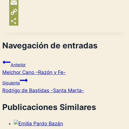
Amazon
Wish
Email
List
Copy
Link
Compartir
Navegación de entradas
Anterior
Melchor Cano -Razón y Fe-
Siguiente
Rodrigo de Bastidas -Santa Marta-
Publicaciones Similares