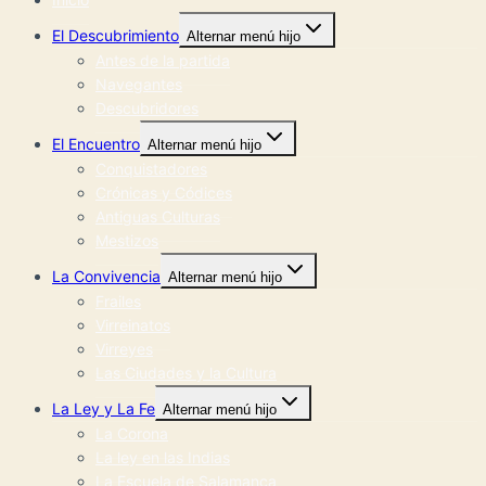
El Descubrimiento
Alternar menú hijo
Antes de la partida
Navegantes
Descubridores
El Encuentro
Alternar menú hijo
Conquistadores
Crónicas y Códices
Antiguas Culturas
Mestizos
La Convivencia
Alternar menú hijo
Frailes
Virreinatos
Virreyes
Las Ciudades y la Cultura
La Ley y La Fe
Alternar menú hijo
La Corona
La ley en las Indias
La Escuela de Salamanca