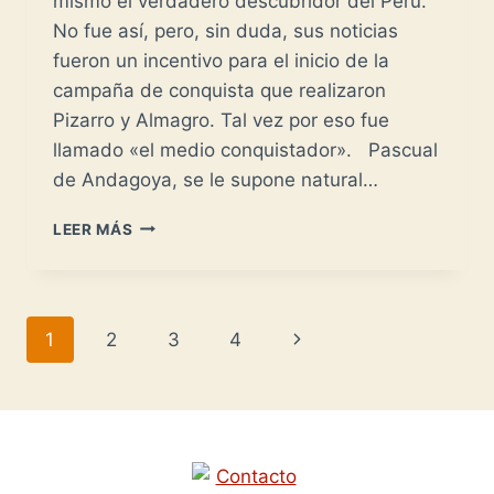
mismo el verdadero descubridor del Perú.
No fue así, pero, sin duda, sus noticias
fueron un incentivo para el inicio de la
campaña de conquista que realizaron
Pizarro y Almagro. Tal vez por eso fue
llamado «el medio conquistador». Pascual
de Andagoya, se le supone natural…
PASCUAL
LEER MÁS
DE
ANDAGOYA
-
NOTICIAS
Navegación
Siguiente
1
2
3
4
DEL
PERÚ-
de
página
página