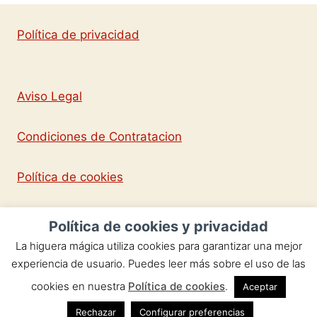
Política de privacidad
Aviso Legal
Condiciones de Contratacion
Política de cookies
Política de cookies y privacidad
La higuera mágica utiliza cookies para garantizar una mejor
Copyright © 2026 La Higuera Mágica -por
experiencia de usuario. Puedes leer más sobre el uso de las
Mercedes Braojos - Todos los derechos
cookies en nuestra
Política de cookies
.
Aceptar
reservados.
Rechazar
Configurar preferencias