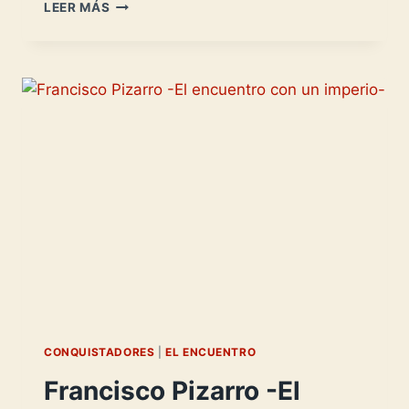
DIEGO
LEER MÁS
DE
ALMAGRO
-
LA
ALIANZA
ROTA
DEL
PERÚ-
CONQUISTADORES
|
EL ENCUENTRO
Francisco Pizarro -El