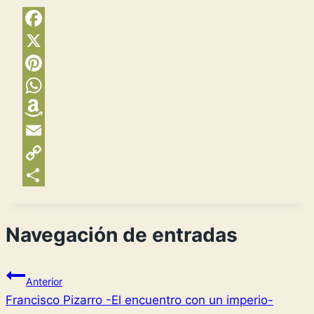
Facebook
X
Pinterest
WhatsApp
Amazon
Wish
Email
List
Copy
Link
Compartir
Navegación de entradas
Anterior
Francisco Pizarro -El encuentro con un imperio-