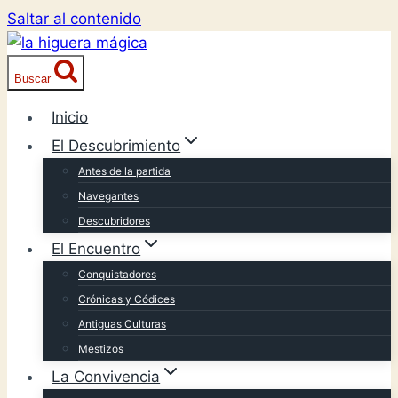
Saltar al contenido
Buscar
Inicio
El Descubrimiento
Antes de la partida
Navegantes
Descubridores
El Encuentro
Conquistadores
Crónicas y Códices
Antiguas Culturas
Mestizos
La Convivencia