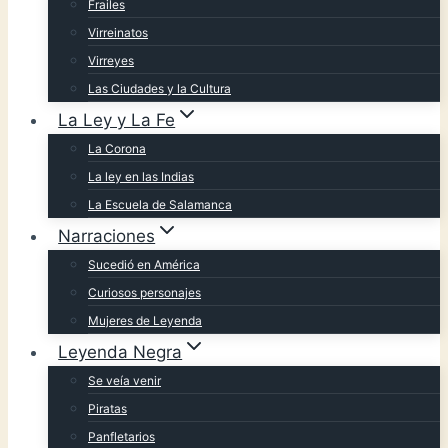
Frailes
Virreinatos
Virreyes
Las Ciudades y la Cultura
La Ley y La Fe
La Corona
La ley en las Indias
La Escuela de Salamanca
Narraciones
Sucedió en América
Curiosos personajes
Mujeres de Leyenda
Leyenda Negra
Se veía venir
Piratas
Panfletarios