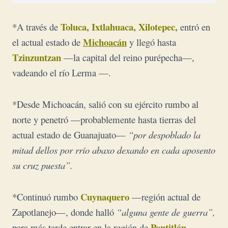
Toluca, Ixtlahuaca, Xilotepec,
*A través de
entró en
Michoacán
el actual estado de
y llegó hasta
Tzinzuntzan
—la capital del reino purépecha—,
vadeando el río Lerma —.
*Desde Michoacán, salió con su ejército rumbo al
norte y penetró —probablemente hasta tierras del
actual estado de Guanajuato—
“por despoblado la
mitad dellos por rrío abaxo dexando en cada aposento
su cruz puesta”.
Cuynaquero
*Continuó rumbo
—región actual de
Zapotlanejo—, donde halló
“alguna gente de guerra”,
Pontitlán
para más tarde entrar en la región de
—