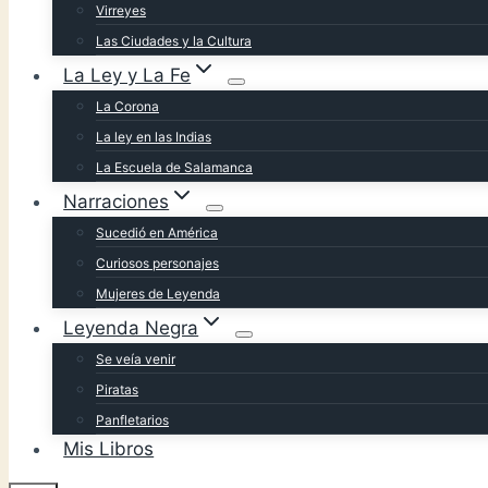
Virreyes
Las Ciudades y la Cultura
La Ley y La Fe
La Corona
La ley en las Indias
La Escuela de Salamanca
Narraciones
Sucedió en América
Curiosos personajes
Mujeres de Leyenda
Leyenda Negra
Se veía venir
Piratas
Panfletarios
Mis Libros