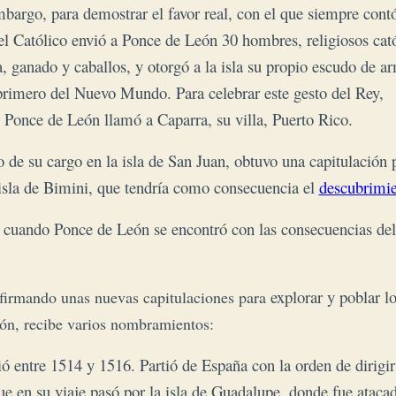
bargo, para demostrar el favor real, con el que siempre cont
l Católico envió a Ponce de León 30 hombres, religiosos cat
a, ganado y caballos, y otorgó a la isla su propio escudo de a
primero del Nuevo Mundo. Para celebrar este gesto del Rey,
Ponce de León llamó a Caparra, su villa, Puerto Rico.
 de su cargo en la isla de San Juan, obtuvo una capitulación 
 isla de Bimini, que tendría como consecuencia el
descubrimie
 cuando Ponce de León se encontró con las consecuencias del a
explorar y poblar lo
 firmando unas nuevas capitulaciones para
ión, recibe varios nombramientos:
gió entre 1514 y 1516. Partió de España con la orden de dirigir
ue en su viaje pasó por la isla de Guadalupe, donde fue atacad