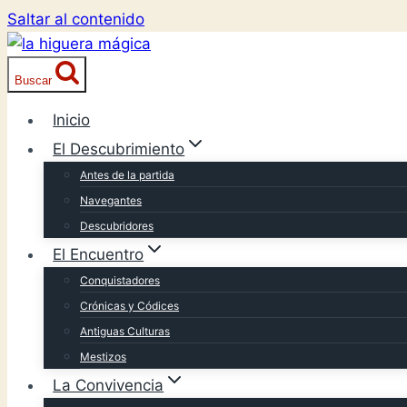
Saltar al contenido
Buscar
Inicio
El Descubrimiento
Antes de la partida
Navegantes
Descubridores
El Encuentro
Conquistadores
Crónicas y Códices
Antiguas Culturas
Mestizos
La Convivencia