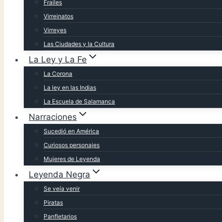
Frailes
Virreinatos
Virreyes
Las Ciudades y la Cultura
La Ley y La Fe
La Corona
La ley en las Indias
La Escuela de Salamanca
Narraciones
Sucedió en América
Curiosos personajes
Mujeres de Leyenda
Leyenda Negra
Se veía venir
Piratas
Panfletarios