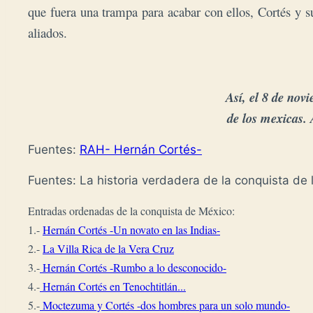
que fuera una trampa para acabar con ellos, Cortés y su
aliados.
 Así, el 8 de nov
de los mexicas. A
Fuentes:
RAH- Hernán Cortés-
Fuentes: La historia verdadera de la conquista de 
Entradas ordenadas de la conquista de México:
1.- 
Hernán Cortés -Un novato en las Indias-
2.- 
La Villa Rica de la Vera Cruz
3.-
 Hernán Cortés -Rumbo a lo desconocido-
4.-
 Hernán Cortés en Tenochtitlán...
5.-
 Moctezuma y Cortés -dos hombres para un solo mundo-