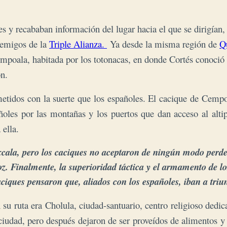
s y recababan información del lugar hacia el que se dirigían
nemigos de la
Triple Alianza.
Ya desde la misma región de
Q
poala, habitada por los totonacas, en donde Cortés conoció 
ón.
etidos con la suerte que los españoles.
El cacique de Cempo
ñoles por las montañas y los puertos que dan acceso al alti
 ella.
xcala, pero los caciques no aceptaron
de ningún modo perder
oz. Finalmente, la superioridad táctica y el armamento de l
aciques pensaron que, aliados con los españoles, iban a tri
su ruta era Cholula, ciudad-santuario, centro religioso dedi
udad, pero después dejaron de ser proveídos de alimentos y d