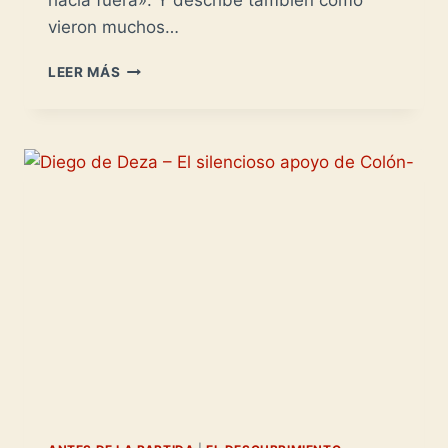
hacia fuera». Y describe también cómo
vieron muchos…
EL
LEER MÁS
TZOMPANTLI
-
MURO
DE
CRÁNEOS-