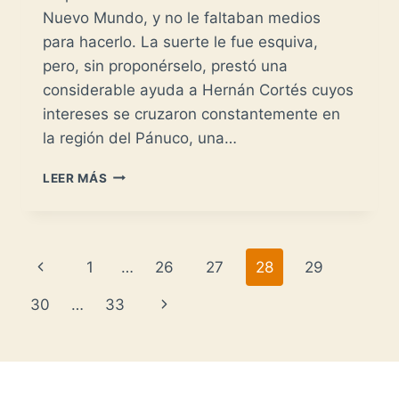
Nuevo Mundo, y no le faltaban medios
para hacerlo. La suerte le fue esquiva,
pero, sin proponérselo, prestó una
considerable ayuda a Hernán Cortés cuyos
intereses se cruzaron constantemente en
la región del Pánuco, una…
FRANCISCO
LEER MÁS
DE
GARAY
-
EN
Navegación
Página
1
…
26
27
28
29
EL
PÁNUCO-
de
anterior
Siguiente
30
…
33
página
página