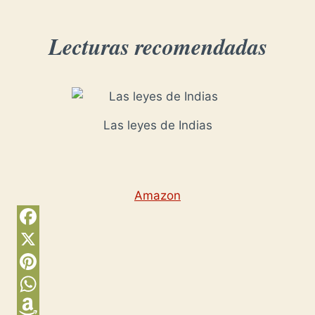
Lecturas recomendadas
Las leyes de Indias
Amazon
F
a
X
c
P
e
i
W