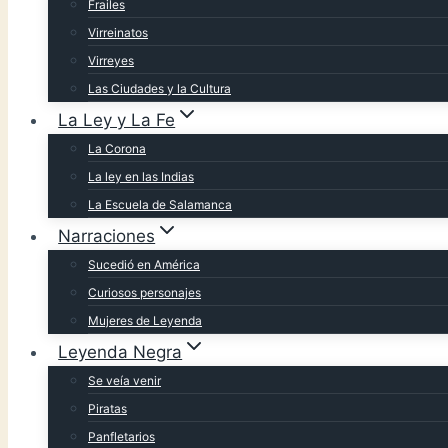
Frailes
Virreinatos
Virreyes
Las Ciudades y la Cultura
La Ley y La Fe
La Corona
La ley en las Indias
La Escuela de Salamanca
Narraciones
Sucedió en América
Curiosos personajes
Mujeres de Leyenda
Leyenda Negra
Se veía venir
Piratas
Panfletarios