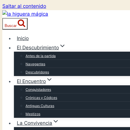
Saltar al contenido
Buscar
Inicio
El Descubrimiento
Antes de la partida
Navegantes
Descubridores
El Encuentro
Conquistadores
Crónicas y Códices
Antiguas Culturas
Mestizos
La Convivencia