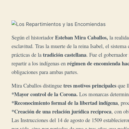
Esteban Mira Caballos
,
Según el historiador
la realid
esclavitud. Tras la muerte de la reina Isabel, el sistem
tradición castellana
prácticas de la
. Fue el gobernador
régimen de encomienda hac
repartir a los indígenas en
obligaciones para ambas partes.
tres motivos principales
Mira Caballos distingue
que l
*Mayor control de la Corona.
Los monarcas determina
*Reconocimiento formal de la libertad indígena
, pro
*Creación de una relación jurídica recíproca
, con ob
Las Instrucciones del 14 de agosto de 1509 establecier
por vida, sino por periodos de uno a tres años que podí