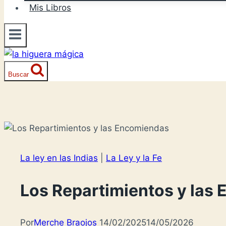
Mis Libros
Buscar
La ley en las Indias
|
La Ley y la Fe
Los Repartimientos y las
Por
Merche Braojos
14/02/2025
14/05/2026