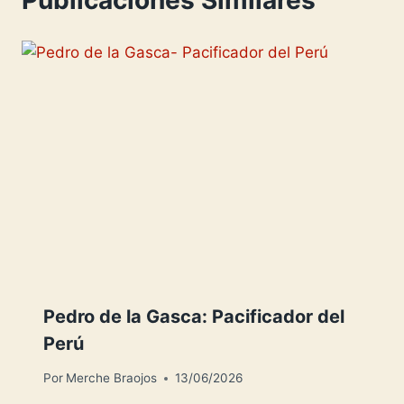
s
t
Pedro de la Gasca: Pacificador del
Perú
Por
Merche Braojos
13/06/2026