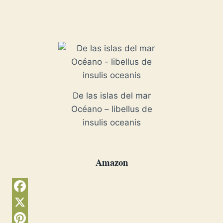
De las islas del mar
Océano – libellus de
insulis oceanis
Amazon
F
a
X