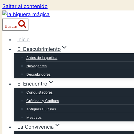
Saltar al contenido
Buscar
Inicio
El Descubrimiento
Antes de la partida
Navegantes
Descubridores
El Encuentro
Conquistadores
Crónicas y Códices
Antiguas Culturas
Mestizos
La Convivencia