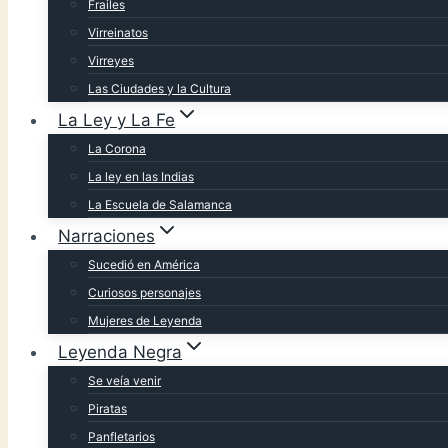
Frailes
Virreinatos
Virreyes
Las Ciudades y la Cultura
La Ley y La Fe
La Corona
La ley en las Indias
La Escuela de Salamanca
Narraciones
Sucedió en América
Curiosos personajes
Mujeres de Leyenda
Leyenda Negra
Se veía venir
Piratas
Panfletarios