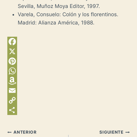
Sevilla, Muñoz Moya Editor, 1997.
Varela, Consuelo: Colón y los florentinos.
Madrid: Alianza América, 1988.
F
a
X
c
P
e
i
W
b
n
h
A
o
t
a
m
E
o
e
t
a
m
C
k
r
s
z
a
o
C
e
A
o
i
p
o
Navegación
ANTERIOR
SIGUIENTE