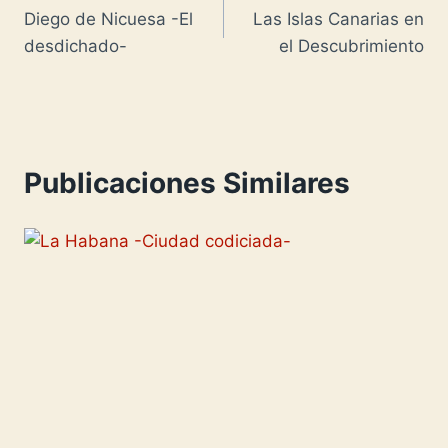
s
p
n
l
y
m
Diego de Nicuesa -El
Las Islas Canarias en
de
t
p
W
L
p
desdichado-
el Descubrimiento
entradas
i
i
a
s
n
r
h
k
t
L
i
Publicaciones Similares
i
r
s
t