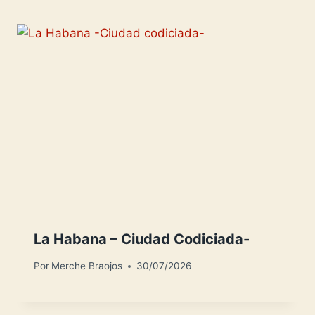
i
r
s
t
La Habana – Ciudad Codiciada-
Por
Merche Braojos
30/07/2026