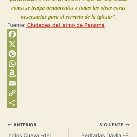
como se traiga ornamentos e todas las otras cosas
nescesarias para el servicio de la iglesia”.
Fuente:
Ciudades del Istmo de Panamá
F
a
X
c
P
e
i
W
b
n
h
A
o
t
a
m
E
o
e
t
a
m
C
k
r
s
z
a
o
C
e
A
o
i
p
o
Navegación
ANTERIOR
SIGUIENTE
s
p
n
l
y
m
Indios Cueva -del
Pedrarias Dávila -El