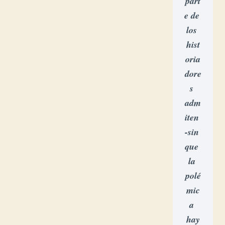
part
e de 
los 
hist
oria
dore
s 
adm
iten 
-sin 
que 
la 
polé
mic
a 
hay