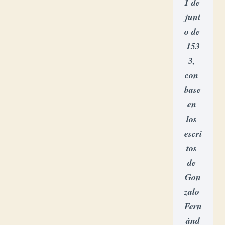
1 de 
juni
o de 
153
3, 
con 
base 
en 
los 
escri
tos 
de 
Gon
zalo 
Fern
ánd