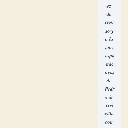
ez 
de 
Ovie
do y 
a la 
corr
espo
nde
ncia 
de 
Pedr
o de 
Her
edia 
con 