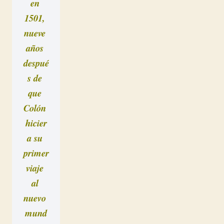
en 
1501, 
nueve 
años 
despué
s de 
que 
Colón 
hicier
a su 
primer 
viaje 
al 
nuevo 
mund