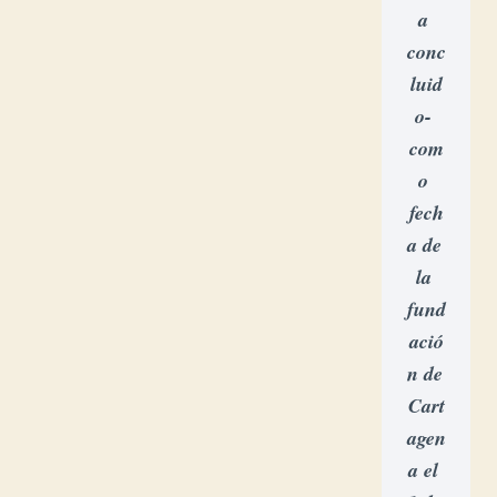
a 
conc
luid
o- 
com
o 
fech
a de 
la 
fund
ació
n de 
Cart
agen
a el 