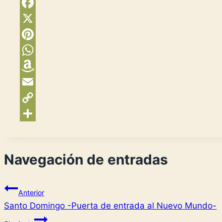
Facebook
X
Pinterest
WhatsApp
Amazon
Wish
Email
List
Copy
Link
Compartir
Navegación de entradas
Anterior
Santo Domingo -Puerta de entrada al Nuevo Mundo-