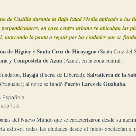
ino de Castilla durante la Baja Edad Media aplicado a las ti
 y perpendiculares, en cuyo centro urbano se ubicaban las pla
el, marcando la pauta a seguir por las ciudades que se fund
eón de Higüey
Santa Cruz de Hicayagua
y
(Santa Cruz del S
uana
Compostela de Azua
y
(Azua), en la zona central.
Bayajá
Salvatierra de la Sa
e fundaron,
(Fuerte de Libertad),
Puerto Lares de Guahaba
(Yaguana); al norte se fundó
.
 Española
rbanas del Nuevo Mundo que se caracterizaron desde su nacim
ría exitoso, todas las ciudades desde el inicio obedecían a