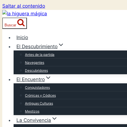
Saltar al contenido
Buscar
Inicio
El Descubrimiento
Antes de la partida
Navegantes
Descubridores
El Encuentro
Conquistadores
Crónicas y Códices
Antiguas Culturas
Mestizos
La Convivencia