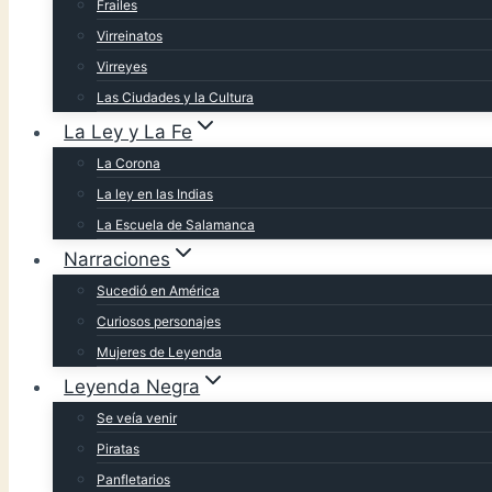
Frailes
Virreinatos
Virreyes
Las Ciudades y la Cultura
La Ley y La Fe
La Corona
La ley en las Indias
La Escuela de Salamanca
Narraciones
Sucedió en América
Curiosos personajes
Mujeres de Leyenda
Leyenda Negra
Se veía venir
Piratas
Panfletarios