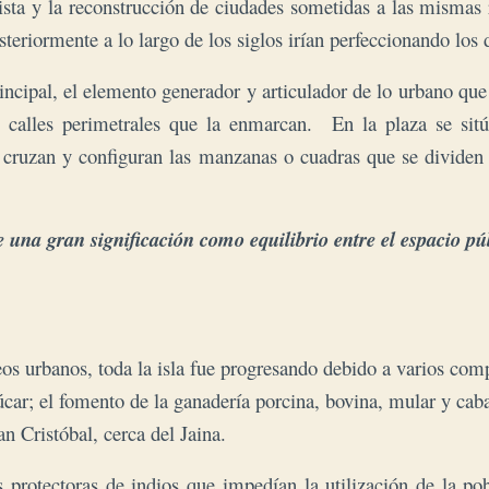
ista y la reconstrucción de ciudades sometidas a las mismas 
eriormente a lo largo de los siglos irían perfeccionando los d
rincipal, el elemento generador y articulador de lo urbano qu
 calles perimetrales que la enmarcan. En la plaza se sitúan
se cruzan y configuran las manzanas o cuadras que se dividen 
 una gran significación como equilibrio entre el espacio púb
s urbanos, toda la isla fue progresando debido a varios comp
ar; el fomento de la ganadería porcina, bovina, mular y caba
n Cristóbal, cerca del Jaina.
s protectoras de indios que impedían la utilización de la po