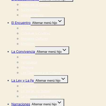
Antes de la partida
Navegantes
Descubridores
El Encuentro
Alternar menú hijo
Conquistadores
Crónicas y Códices
Antiguas Culturas
Mestizos
La Convivencia
Alternar menú hijo
Frailes
Virreinatos
Virreyes
Las Ciudades y la Cultura
La Ley y La Fe
Alternar menú hijo
La Corona
La ley en las Indias
La Escuela de Salamanca
Narraciones
Alternar menú hijo