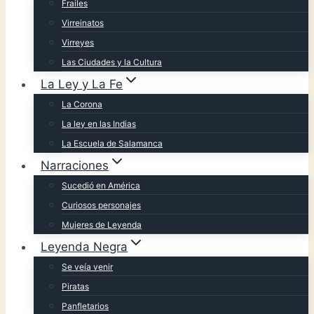
Frailes
Virreinatos
Virreyes
Las Ciudades y la Cultura
La Ley y La Fe
La Corona
La ley en las Indias
La Escuela de Salamanca
Narraciones
Sucedió en América
Curiosos personajes
Mujeres de Leyenda
Leyenda Negra
Se veía venir
Piratas
Panfletarios