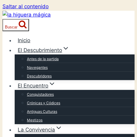
Saltar al contenido
Buscar
Inicio
El Descubrimiento
Antes de la partida
Navegantes
Descubridores
El Encuentro
Conquistadores
Crónicas y Códices
Antiguas Culturas
Mestizos
La Convivencia