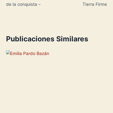
entradas
i
i
a
de la conquista –
Tierra Firme
s
n
r
h
k
t
L
i
i
r
Publicaciones Similares
s
t