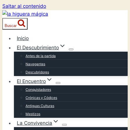
Saltar al contenido
Buscar
Inicio
El Descubrimiento
Antes de la partida
Navegantes
Descubridores
El Encuentro
Conquistadores
Crónicas y Códices
Antiguas Culturas
Mestizos
La Convivencia