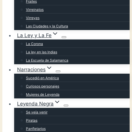
Frailes
Virreinatos
Virreyes
Las Ciudades y la Cultura
La Ley y La Fe
La Corona
La ley en las Indias
La Escuela de Salamanca
Narraciones
Sucedió en América
Curiosos personajes
Mujeres de Leyenda
Leyenda Negra
Se veía venir
Piratas
Panfletarios