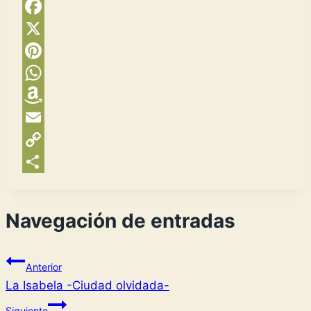
Facebook
X
Pinterest
WhatsApp
Amazon
Wish
Email
List
Copy
Link
Compartir
Navegación de entradas
Anterior
La Isabela -Ciudad olvidada-
Siguiente