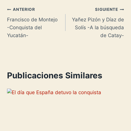
e
A
o
i
p
o
Navegación
ANTERIOR
SIGUIENTE
s
p
n
l
y
m
Francisco de Montejo
Yañez Pizón y Díaz de
de
t
p
W
L
p
-Conquista del
Solís -A la búsqueda
entradas
i
i
a
Yucatán-
de Catay-
s
n
r
h
k
t
L
i
i
r
Publicaciones Similares
s
t