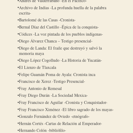
Andrés de Valderrábano -En el Pacífico-
Archivo de Indias -La profunda huella de la palabra
escrita-
Bartolomé de las Casas -Cronista-
Bernal Díaz del Castillo -Épica de la conquista-
Códices -La voz pintada de los pueblos indígenas-
Diego Álvarez Chanca – Testigo presencial-
Diego de Landa: El fraile que destruyó y salvó la
memoria maya
Diego López Cogolludo -La Historia de Yucatán-
El Lienzo de Tlaxcala
Felipe Guamán Poma de Ayala: Cronista inca
Francisco de Xerez -Testigo Presencial-
Fray Antonio de Remesal
Fray Diego Durán -La Sociedad Mexica-
Fray Francisco de Aguilar -Cronista y Conquistador-
Fray Francisco Ximénez -El libro sagrado de los mayas-
Gonzalo Fernández de Oviedo -etnógrafo-
Hernán Cortés -Cartas de Relación al Emperador-
Hernando Colón -bibliófilo-