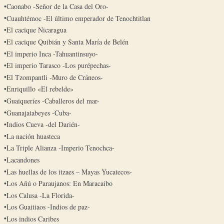
Caonabo -Señor de la Casa del Oro-
Cuauhtémoc -El último emperador de Tenochtitlan
El cacique Nicaragua
El cacique Quibián y Santa María de Belén
El imperio Inca -Tahuantinsuyo-
El imperio Tarasco -Los purépechas-
El Tzompantli -Muro de Cráneos-
Enriquillo «El rebelde»
Guaiqueríes -Caballeros del mar-
Guanajatabeyes -Cuba-
Indios Cueva -del Darién-
La nación huasteca
La Triple Alianza -Imperio Tenochca-
Lacandones
Las huellas de los itzaes – Mayas Yucatecos-
Los Añú o Paraujanos: En Maracaibo
Los Calusa -La Florida-
Los Guaitiaos -Indios de paz-
Los indios Caribes