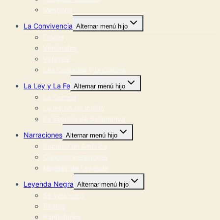
Mestizos
La Convivencia
Alternar menú hijo
Frailes
Virreinatos
Virreyes
Las Ciudades y la Cultura
La Ley y La Fe
Alternar menú hijo
La Corona
La ley en las Indias
La Escuela de Salamanca
Narraciones
Alternar menú hijo
Sucedió en América
Curiosos personajes
Mujeres de Leyenda
Leyenda Negra
Alternar menú hijo
Se veía venir
Piratas
Panfletarios