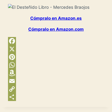
Cómpralo en Amazon.es
Cómpralo en Amazon.com
Facebook
X
Pinterest
WhatsApp
Amazon
Wish
Email
List
Copy
Link
Compartir