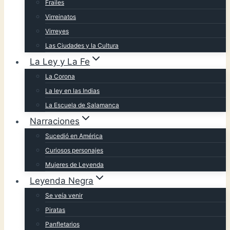
Frailes
Virreinatos
Virreyes
Las Ciudades y la Cultura
La Ley y La Fe
La Corona
La ley en las Indias
La Escuela de Salamanca
Narraciones
Sucedió en América
Curiosos personajes
Mujeres de Leyenda
Leyenda Negra
Se veía venir
Piratas
Panfletarios