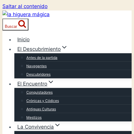
Saltar al contenido
Buscar
Inicio
El Descubrimiento
Antes de la partida
Navegantes
Descubridores
El Encuentro
Conquistadores
Crónicas y Códices
Antiguas Culturas
Mestizos
La Convivencia