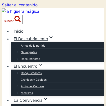
Saltar al contenido
Buscar
Inicio
El Descubrimiento
Antes de la partida
Navegantes
Descubridores
El Encuentro
Conquistadores
Crónicas y Códices
Antiguas Culturas
Mestizos
La Convivencia