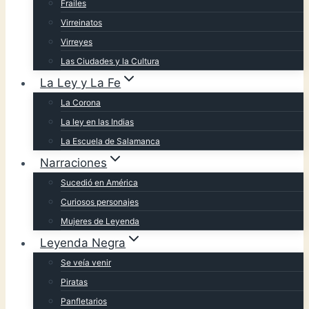
Frailes
Virreinatos
Virreyes
Las Ciudades y la Cultura
La Ley y La Fe
La Corona
La ley en las Indias
La Escuela de Salamanca
Narraciones
Sucedió en América
Curiosos personajes
Mujeres de Leyenda
Leyenda Negra
Se veía venir
Piratas
Panfletarios