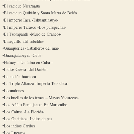
El cacique Nicaragua
El cacique Quibián y Santa María de Belén
El imperio Inca -Tahuantinsuyo-
El imperio Tarasco -Los purépechas-
El Tzompantli -Muro de Cráneos-
Enriquillo «El rebelde»
Guaiqueríes -Caballeros del mar-
Guanajatabeyes -Cuba-
Hatuey – Un taino en Cuba –
Indios Cueva -del Darién-
La nación huasteca
La Triple Alianza -Imperio Tenochca-
Lacandones
Las huellas de los itzaes – Mayas Yucatecos-
Los Añú o Paraujanos: En Maracaibo
Los Calusa -La Florida-
Los Guaitiaos -Indios de paz-
Los indios Caribes
Los Lucayos