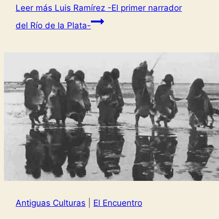
Leer más
Luis Ramírez -El primer narrador
del Río de la Plata-
Antiguas Culturas
|
El Encuentro