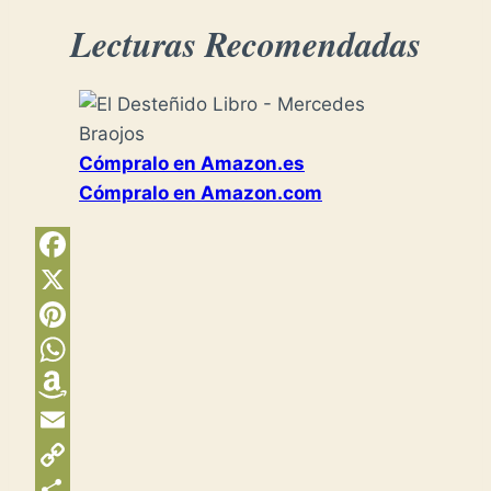
Lecturas Recomendadas
Cómpralo en Amazon.es
Cómpralo en Amazon.com
Facebook
X
Pinterest
WhatsApp
Amazon
Wish
Email
List
Copy