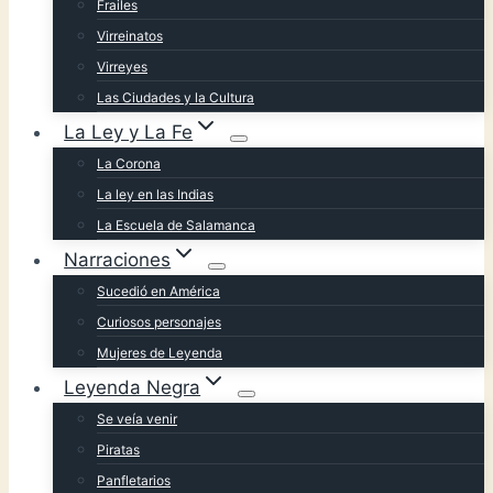
Frailes
Virreinatos
Virreyes
Las Ciudades y la Cultura
La Ley y La Fe
La Corona
La ley en las Indias
La Escuela de Salamanca
Narraciones
Sucedió en América
Curiosos personajes
Mujeres de Leyenda
Leyenda Negra
Se veía venir
Piratas
Panfletarios