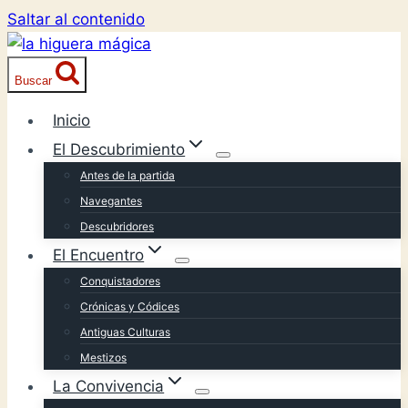
Saltar al contenido
Buscar
Inicio
El Descubrimiento
Antes de la partida
Navegantes
Descubridores
El Encuentro
Conquistadores
Crónicas y Códices
Antiguas Culturas
Mestizos
La Convivencia