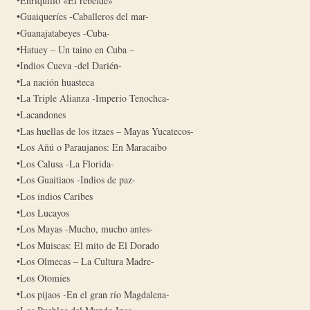
Enriquillo «El rebelde»
Guaiqueríes -Caballeros del mar-
Guanajatabeyes -Cuba-
Hatuey – Un taino en Cuba –
Indios Cueva -del Darién-
La nación huasteca
La Triple Alianza -Imperio Tenochca-
Lacandones
Las huellas de los itzaes – Mayas Yucatecos-
Los Añú o Paraujanos: En Maracaibo
Los Calusa -La Florida-
Los Guaitiaos -Indios de paz-
Los indios Caribes
Los Lucayos
Los Mayas -Mucho, mucho antes-
Los Muiscas: El mito de El Dorado
Los Olmecas – La Cultura Madre-
Los Otomíes
Los pijaos -En el gran río Magdalena-