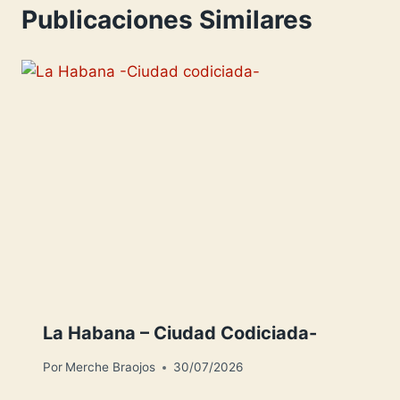
L
i
Publicaciones Similares
i
r
s
t
La Habana – Ciudad Codiciada-
Por
Merche Braojos
30/07/2026