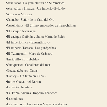
Arahuacos -La gran cultura de Suramérica-
Atahualpa y Huáscar -Un imperio dividido-
Aztecas – Mexicas
Caonabo -Señor de la Casa del Oro-
Cuauhtémoc -El último emperador de Tenochtitlan
El cacique Nicaragua
El cacique Quibián y Santa María de Belén
El imperio Inca -Tahuantinsuyo-
El imperio Tarasco -Los purépechas-
El Tzompantli -Muro de Cráneos-
Enriquillo «El rebelde»
Guaiqueríes -Caballeros del mar-
Guanajatabeyes -Cuba-
Hatuey – Un taino en Cuba –
Indios Cueva -del Darién-
La nación huasteca
La Triple Alianza -Imperio Tenochca-
Lacandones
Las huellas de los itzaes – Mayas Yucatecos-