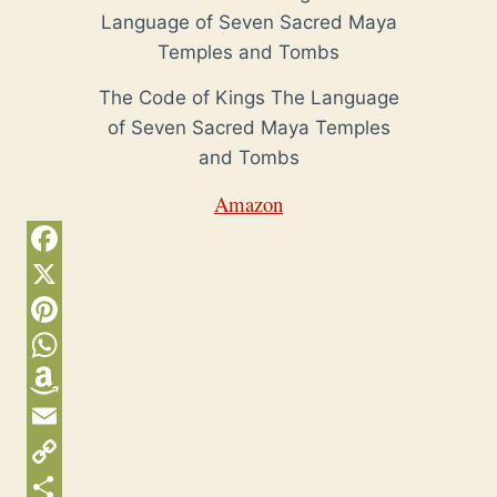
The Code of Kings The Language
of Seven Sacred Maya Temples
and Tombs
Amazon
F
a
X
c
P
e
i
W
b
n
h
A
o
t
a
m
E
o
e
t
a
m
C