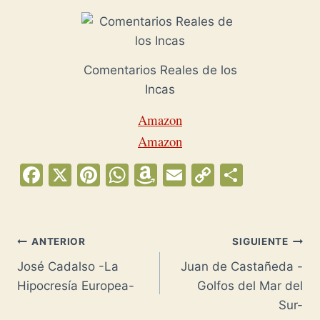
Comentarios Reales de los
Incas
Amazon
Amazon
F
X
Pi
W
A
E
C
C
a
nt
h
m
m
o
o
c
er
at
a
ai
p
m
e
e
s
z
l
y
p
Navegación
ANTERIOR
SIGUIENTE
b
st
A
o
Li
ar
José Cadalso -La
Juan de Castañeda -
de
o
p
n
n
tir
Hipocresía Europea-
Golfos del Mar del
entradas
o
p
W
k
Sur-