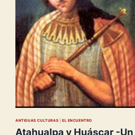
ANTIGUAS CULTURAS
|
EL ENCUENTRO
Atahualpa y Huáscar -Un 