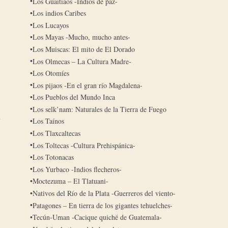
Los Guaitiaos -Indios de paz-
Los indios Caribes
Los Lucayos
Los Mayas -Mucho, mucho antes-
Los Muiscas: El mito de El Dorado
Los Olmecas – La Cultura Madre-
Los Otomíes
Los pijaos -En el gran río Magdalena-
Los Pueblos del Mundo Inca
Los selk’nam: Naturales de la Tierra de Fuego
Los Taínos
Los Tlaxcaltecas
Los Toltecas -Cultura Prehispánica-
Los Totonacas
Los Yurbaco -Indios flecheros-
Moctezuma – El Tlatuani-
Nativos del Río de la Plata -Guerreros del viento-
Patagones – En tierra de los gigantes tehuelches-
Tecún-Uman -Cacique quiché de Guatemala-