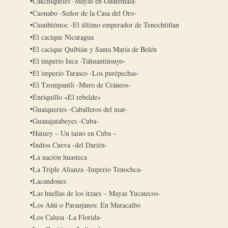
Cakchiqueles -Mayas en Guatemala-
Caonabo -Señor de la Casa del Oro-
Cuauhtémoc -El último emperador de Tenochtitlan
El cacique Nicaragua
El cacique Quibián y Santa María de Belén
El imperio Inca -Tahuantinsuyo-
El imperio Tarasco -Los purépechas-
El Tzompantli -Muro de Cráneos-
Enriquillo «El rebelde»
Guaiqueríes -Caballeros del mar-
Guanajatabeyes -Cuba-
Hatuey – Un taino en Cuba –
Indios Cueva -del Darién-
La nación huasteca
La Triple Alianza -Imperio Tenochca-
Lacandones
Las huellas de los itzaes – Mayas Yucatecos-
Los Añú o Paraujanos: En Maracaibo
Los Calusa -La Florida-