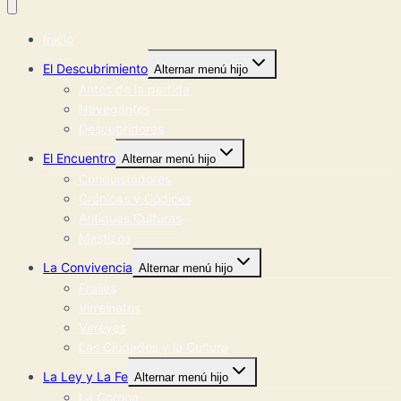
Inicio
El Descubrimiento
Alternar menú hijo
Antes de la partida
Navegantes
Descubridores
El Encuentro
Alternar menú hijo
Conquistadores
Crónicas y Códices
Antiguas Culturas
Mestizos
La Convivencia
Alternar menú hijo
Frailes
Virreinatos
Virreyes
Las Ciudades y la Cultura
La Ley y La Fe
Alternar menú hijo
La Corona