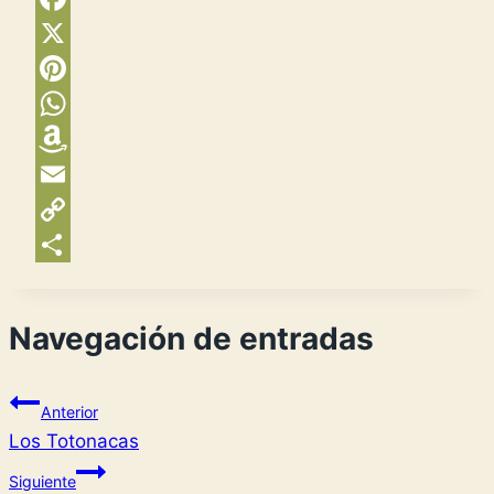
Facebook
X
Pinterest
WhatsApp
Amazon
Wish
Email
List
Copy
Link
Compartir
Navegación de entradas
Anterior
Los Totonacas
Siguiente