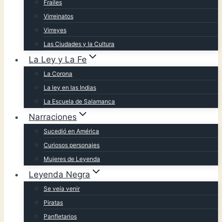
Frailes
Virreinatos
Virreyes
Las Ciudades y la Cultura
La Ley y La Fe
La Corona
La ley en las Indias
La Escuela de Salamanca
Narraciones
Sucedió en América
Curiosos personajes
Mujeres de Leyenda
Leyenda Negra
Se veía venir
Piratas
Panfletarios