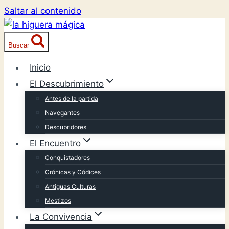
Saltar al contenido
Buscar
Inicio
El Descubrimiento
Antes de la partida
Navegantes
Descubridores
El Encuentro
Conquistadores
Crónicas y Códices
Antiguas Culturas
Mestizos
La Convivencia