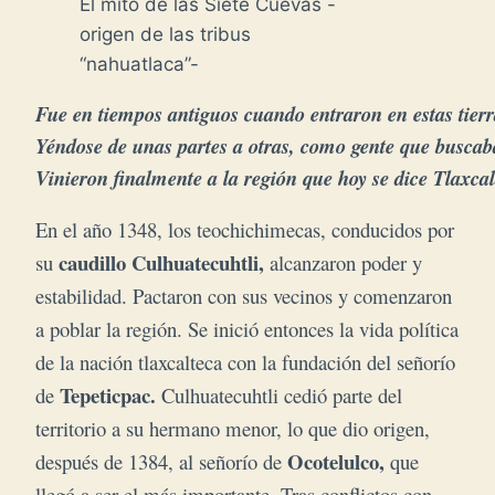
El mito de las Siete Cuevas -
origen de las tribus
“nahuatlaca”-
Fue en tiempos antiguos cuando entraron en estas tierra
Yéndose de unas partes a otras, como gente que buscaba
Vinieron finalmente a la región que hoy se dice Tlaxcal
En el año 1348, los teochichimecas, conducidos por
caudillo Culhuatecuhtli,
su
alcanzaron poder y
estabilidad. Pactaron con sus vecinos y comenzaron
a poblar la región. Se inició entonces la vida política
de la nación tlaxcalteca con la fundación del señorío
Tepeticpac.
de
Culhuatecuhtli cedió parte del
territorio a su hermano menor, lo que dio origen,
Ocotelulco,
después de 1384, al señorío de
que
llegó a ser el más importante. Tras conflictos con