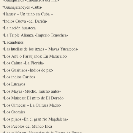
Guanajatabeyes -Cuba-
Hatuey – Un taino en Cuba –
Indios Cueva -del Darién-
La nación huasteca
La Triple Alianza -Imperio Tenochca-
Lacandones
Las huellas de los itzaes – Mayas Yucatecos-
Los Añú o Paraujanos: En Maracaibo
Los Calusa -La Florida-
Los Guaitiaos -Indios de paz-
Los indios Caribes
Los Lucayos
Los Mayas -Mucho, mucho antes-
Los Muiscas: El mito de El Dorado
Los Olmecas – La Cultura Madre-
Los Otomíes
Los pijaos -En el gran río Magdalena-
Los Pueblos del Mundo Inca
Los selk’nam: Naturales de la Tierra de Fuego